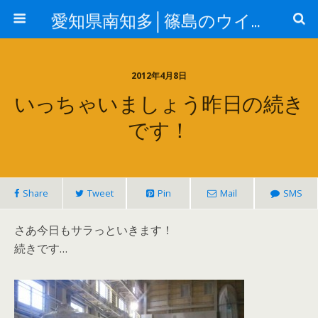
愛知県南知多│篠島のウイングはジギング&エギングガイドの釣り船（ルアー船）です
2012年4月8日
いっちゃいましょう昨日の続き
です！
Share
Tweet
Pin
Mail
SMS
さあ今日もサラっといきます！
続きです…