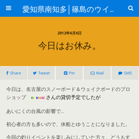
愛知県南知多│篠島のウイングはジギング&エギングガイドの釣り船（ルアー船）です
2012年6月6日
今日はお休み。
Share
Tweet
Pin
Mail
SMS
今日は、名古屋のスノーボード＆ウェイクボードのプロ
ショップ
さんの貸切予定でしたが
H
O
R
M
A
T
あいにくの台風の影響で…
初心者の方も多いので、休船とゆうことになりました。
今回の釣りイベントを楽しみにしていた方々、どうもす