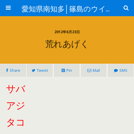
愛知県南知多│篠島のウイングはジギング&エギングガイドの釣り船（ルアー船）です
2012年6月23日
荒れあげく
Share
Tweet
Pin
Mail
SMS
サバ
アジ
タコ