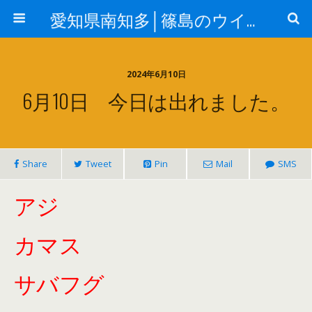
愛知県南知多│篠島のウイングはジギング&エギングガイドの釣り船（ルアー船）です
2024年6月10日
6月10日 今日は出れました。
Share
Tweet
Pin
Mail
SMS
アジ
カマス
サバフグ