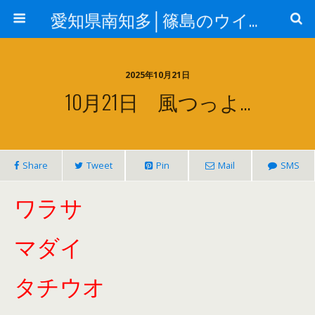
愛知県南知多│篠島のウイングはジギング&エギングガイドの釣り船（ルアー船）です
2025年10月21日
10月21日 風つっよ…
Share
Tweet
Pin
Mail
SMS
ワラサ
マダイ
タチウオ