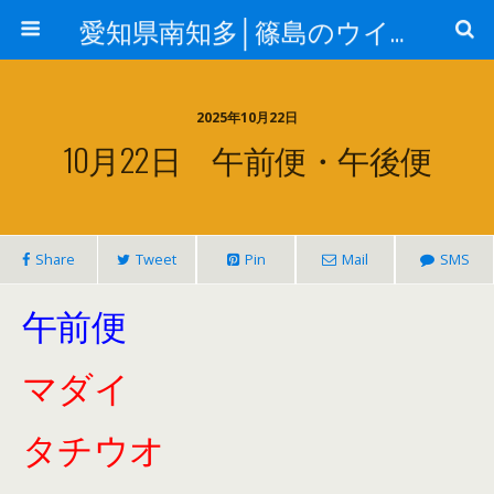
愛知県南知多│篠島のウイングはジギング&エギングガイドの釣り船（ルアー船）です
2025年10月22日
10月22日 午前便・午後便
Share
Tweet
Pin
Mail
SMS
午前便
マダイ
タチウオ