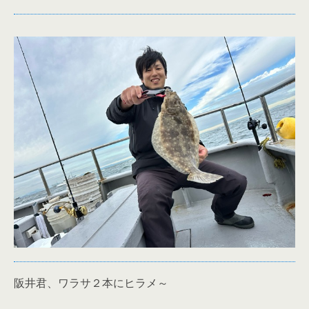
阪井君、ワラサ２本にヒラメ～