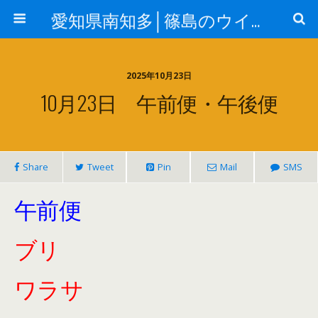
愛知県南知多│篠島のウイングはジギング&エギングガイドの釣り船（ルアー船）です
2025年10月23日
10月23日 午前便・午後便
Share
Tweet
Pin
Mail
SMS
午前便
ブリ
ワラサ