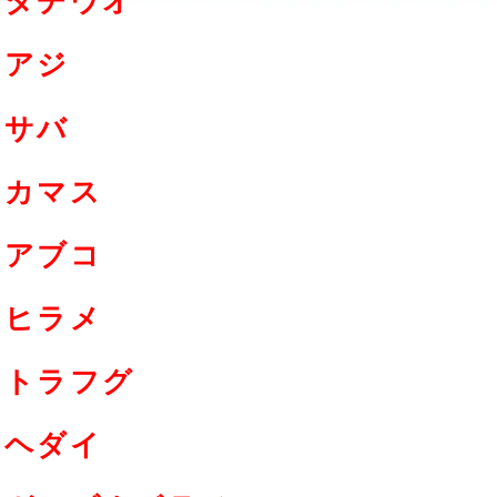
タチウオ
アジ
サバ
カマス
アブコ
ヒラメ
トラフグ
ヘダイ