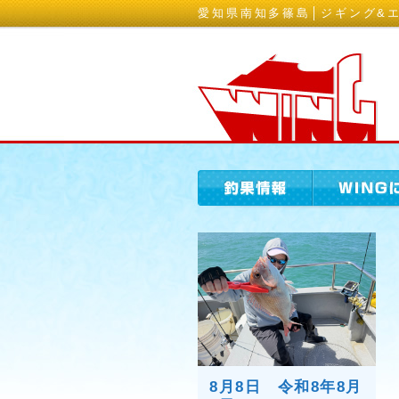
愛知県南知多篠島│ジギング&エ
8月8日 令和8年8月